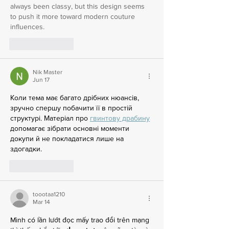
always been classy, but this design seems 
to push it more toward modern couture 
influences.
Like
Reply
Nik Master
Jun 17
Коли тема має багато дрібних нюансів, 
зручно спершу побачити її в простій 
структурі. Матеріал про 
гвинтову драбину
допомагає зібрати основні моменти 
докупи й не покладатися лише на 
здогадки.
Like
Reply
toootaa1210
Mar 14
Mình có lần lướt đọc mấy trao đổi trên mạng 